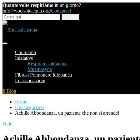
Quante volte respiriamo
in un giorno?
info@vocisottacqua.org
/
Contattaci
Chi Siamo
Iniziative
Respirare sott’acqua
Mnemosyne
Fibrosi Polmonare Idiopatica
Le associazioni
Il Blog
Home
Uncategorized
Achille Abbondanza, un paziente che non si arrende!
Hide
Achille Abbondanza, un paziente