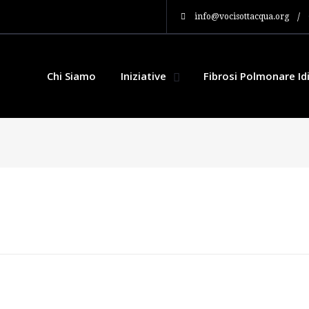
/
info@vocisottacqua.org
Chi Siamo
Iniziative
Fibrosi Polmonare Id